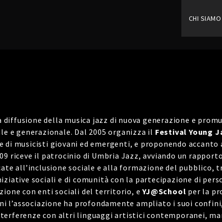
CHI SIAMO
a diffusione della musica jazz di nuova generazione e promuo
ale e generazionale. Dal 2005 organizza il
Festival Young J
e di musicisti giovani ed emergenti, e proponendo accanto a
009 riceve il patrocinio di Umbria Jazz, avviando un rapport
cate all’inclusione sociale e alla formazione del pubblico, t
iziative sociali e di comunità con la partecipazione di perso
zione con enti sociali del territorio, e
YJ@School
per la pr
 anni l’associazione ha profondamente ampliato i suoi confi
terferenze con altri linguaggi artistici contemporanei, ma